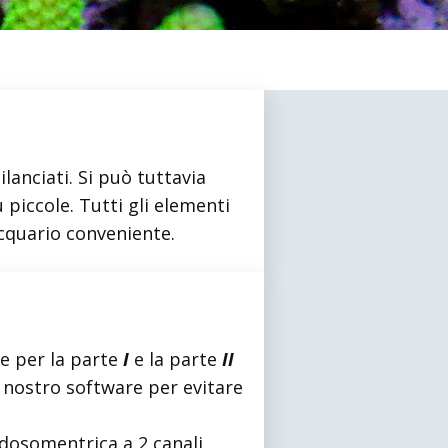
lanciati. Si può tuttavia
 piccole. Tutti gli elementi
acquario conveniente.
le per la parte
I
e la parte
II
l nostro software per evitare
osomentrica a 2 canali.