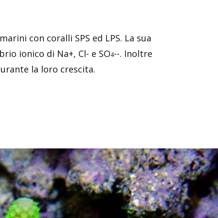
arini con coralli SPS ed LPS. La sua
rio ionico di Na+, Cl- e SO
--. Inoltre
4
urante la loro crescita.