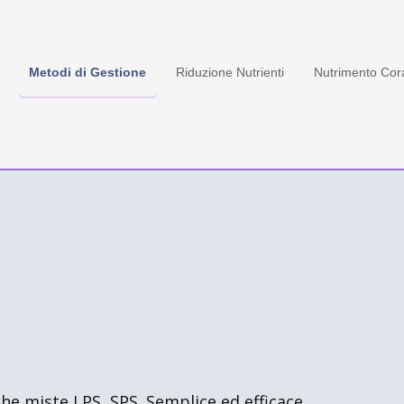
Metodi di Gestione
Riduzione Nutrienti
Nutrimento Cora
he miste LPS, SPS. Semplice ed efficace.