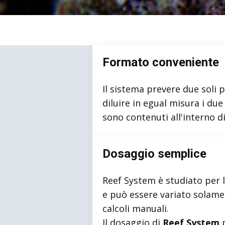
Formato conveniente
Il sistema prevere due soli p
diluire in egual misura i due
sono contenuti all'interno d
Dosaggio semplice
Reef System è studiato per l
e può essere variato solamen
calcoli manuali.
Il dosaggio di
Reef System
p