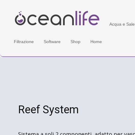
Acqua marina
Acqua e Sale
Filtrazione
Software
Shop
Home
Reef System
Sistema a soli 2 componenti, adatto per vasc