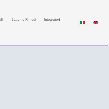
lli
Batteri e Rimedi
Integratori
Seleziona la tua lin